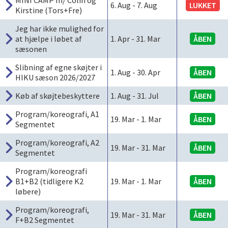
MINI CAMP m/ Colin og
6. Aug
-
7. Aug
LUKKET
Kirstine (Tors+Fre)
Jeg har ikke mulighed for
at hjælpe i løbet af
1. Apr
-
31. Mar
ÅBEN
sæsonen
Slibning af egne skøjter i
1. Aug
-
30. Apr
ÅBEN
HIKU sæson 2026/2027
Køb af skøjtebeskyttere
1. Aug
-
31. Jul
ÅBEN
Program/koreografi, A1
19. Mar
-
1. Mar
ÅBEN
Segmentet
Program/koreografi, A2
19. Mar
-
31. Mar
ÅBEN
Segmentet
Program/koreografi
B1+B2 (tidligere K2
19. Mar
-
1. Mar
ÅBEN
løbere)
Program/koreografi,
19. Mar
-
31. Mar
ÅBEN
F+B2 Segmentet