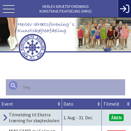
HERLEV IDRÆTSFORENINGS
KUNSTSKØJTEAFDELING (HIKU)
Event
Dato
Tilmeld
Tilmelding til Ekstra
1. Aug
-
31. Dec
ÅBEN
træning for skøjteskolen