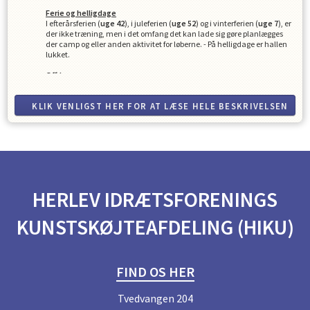
Ferie og helligdage
I efterårsferien (
uge 42
), i juleferien (
uge 52
) og i vinterferien (
uge 7
), er
der ikke træning, men i det omfang det kan lade sig gøre planlægges
der camp og eller anden aktivitet for løberne.
- På helligdage er hallen
lukket.
Off-Ice
Styrke og kondi indeholder øvelser som er relateret til de øvelser der
laves på isen,
og der forventes fremmøde.
KLIK VENLIGST HER FOR AT LÆSE HELE BESKRIVELSEN
Kontingent
Udover det månedlige kontingent, betales der 1 gang årligt et
klubkontingent, som sækker medlemskab af HIKU
Det forventes at du som medlem/forældre i skøjteklubben
deltager i frivilligt "arbejde"
. En af opgaverne er at stå i
skøjteudlejningen ved offentligt skøjteløb. Disse vagter er lørdag aften,
søndag formiddag og søndag eftermiddag. Der skal bidrages med 1-2
HERLEV IDRÆTSFORENINGS
vagter i en sæson afhængigt af medlemstallet. Andre opgaver som
afholdelse af vores konkurrence Isblomsten, vil også kræve hjælp fra
KUNSTSKØJTEAFDELING (HIKU)
medlemmer og forældre. Både skøjteudlejningen og Isblomsten er gode
indtægtskilder for klubben som er med til at begrænse behovet for
kontingentstigninger.
FIND OS HER
Tvedvangen 204