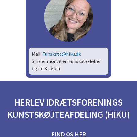
Mail:
Funskate@hiku.dk
Sine er mor til en Funskate-løber
og en K-løber
HERLEV IDRÆTSFORENINGS
KUNSTSKØJTEAFDELING (HIKU)
FIND OS HER