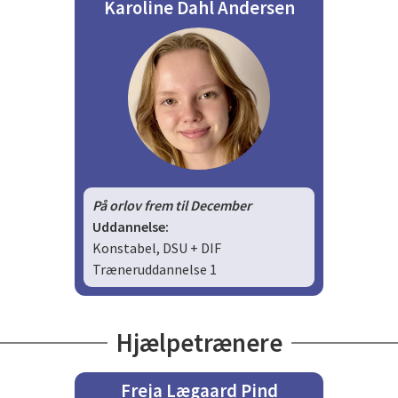
Karoline Dahl Andersen
På orlov frem til December
Uddannelse:
Konstabel, DSU + DIF
Træneruddannelse 1
Hjælpetrænere
Freja Lægaard Pind