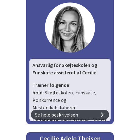
Ansvarlig for Skøjteskolen og
Funskate assisteret af Cecilie
Træner følgende
hold:
Skøjteskolen
,
Funskate,
Konkurrence og
Mesterskabsløberer
Se hele beskrivelsen
Uddannelse:
K
andidatgrad i Sports
Science and Health med speciale i
børns motorik og indlæring.
Cecilie Adele Theisen