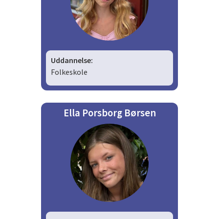
Uddannelse:
Folkeskole
Ella Porsborg Børsen