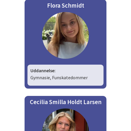
Flora Schmidt
Uddannelse:
Gymnasie,
Funskatedommer
Cecilia Smilla Holdt Larsen