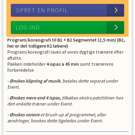
OPRET EN PROFIL
LOG IND
Program/koreografi til B1 + B2 Segmentet (2,5 min) (B2,
her er det tidligere K2 løbere)
Program/koreografi laves af vores dygtige trænere efter
aftalte.
Pakken indeholder
4 ispas a 45 min
samt trænerens
forberedelse.
- Ønskes klipning af musik
, betales dette separat under
Event.
- Ønskes mere end 4 ispas,
tilkøbes ekstra patchtimer hos
den enkelte træner under Event.
- Ønskes senere
et brush up af programmet, eller
ændringer, bookes dette ligeledes under Event.