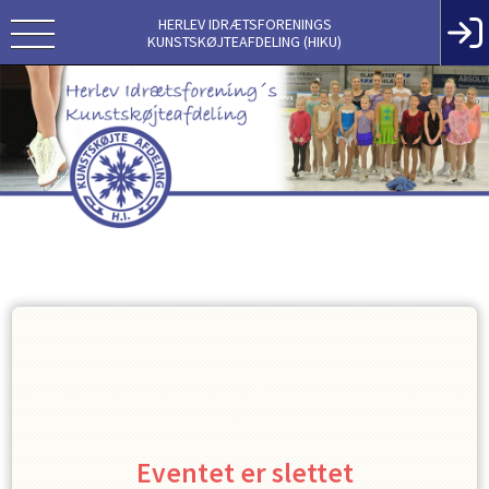
HERLEV IDRÆTSFORENINGS
KUNSTSKØJTEAFDELING (HIKU)
Eventet er slettet