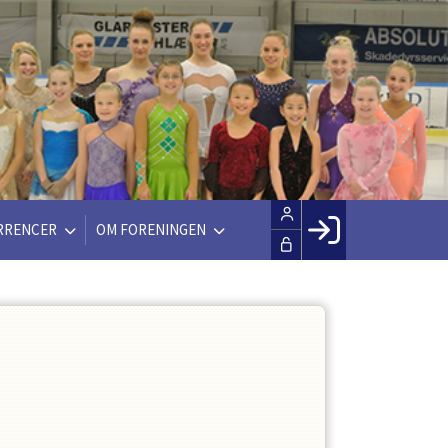
RRENCER
OM FORENINGEN
Facebook login
Husk mig
Glemt password
Opret profil
LOG IND