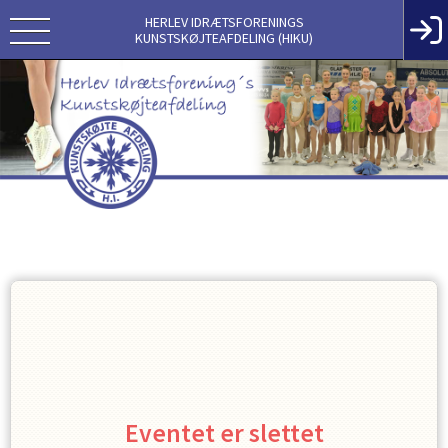
HERLEV IDRÆTSFORENINGS
KUNSTSKØJTEAFDELING (HIKU)
Eventet er slettet